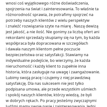
wnosi coś wyjątkowego różne doświadczenia, 
spojrzenia na świat i zainteresowania. To właśnie ta 
różnorodność sprawia, że potrafimy spojrzeć na 
potrzeby naszych klientów z wielu perspektyw 
i znaleźć rozwiązania szyte na miarę . Naszą dewizą 
jest jakość, a nie ilość. Nie gonimy za liczbą ofert ani 
rekordami sprzedaży skupiamy się na tym, by każda 
współpraca była dopracowana w szczegółach 
i dawała naszym klientom pełne poczucie 
bezpieczeństwa oraz satysfakcji. Stawiamy na 
indywidualne podejście, bo wierzymy, że każda 
nieruchomość i każdy klient to zupełnie inna 
historia, która zasługuje na uwagę i zaangażowanie. 
Lubimy swoją pracę i czujemy z niej prawdziwą 
satysfakcję. Dla nas sukcesem nie jest tylko 
podpisana umowa, ale przede wszystkim uśmiech 
i spokój naszych klientów, którzy wiedzą, że byli 
w dobrych rękach. Po pracy jesteśmy zwyczajnymi 
ludźmi mamy swoje pasje i zainteresowania. Jedni 