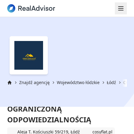
Znajdź agencję
Województwo łódzkie
Łódź
COSY
Strona główna
COSY FLAT SPÓŁKA Z
OGRANICZONĄ
ODPOWIEDZIALNOŚCIĄ
Aleja T. Kościuszki 59/219, Łódź
cosyflat.pl