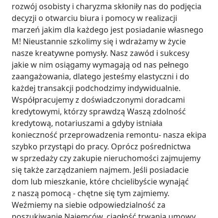
rozwój osobisty i charyzma skłoniły nas do podjęcia 
decyzji o otwarciu biura i pomocy w realizacji 
marzeń jakim dla każdego jest posiadanie własnego 
M! Nieustannie szkolimy się i wdrażamy w życie 
nasze kreatywne pomysły. Nasz zawód i sukcesy 
jakie w nim osiągamy wymagają od nas pełnego 
zaangażowania, dlatego jesteśmy elastyczni i do 
każdej transakcji podchodzimy indywidualnie. 
Współpracujemy z doświadczonymi doradcami 
kredytowymi, którzy sprawdzą Waszą zdolność 
kredytową, notariuszami a gdyby istniała 
konieczność przeprowadzenia remontu- nasza ekipa 
szybko przystąpi do pracy. Oprócz pośrednictwa 
w sprzedaży czy zakupie nieruchomości zajmujemy 
się także zarządzaniem najmem. Jeśli posiadacie 
dom lub mieszkanie, które chcielibyście wynająć 
z naszą pomocą - chętne się tym zajmiemy. 
Weźmiemy na siebie odpowiedzialność za 
poszukiwanie Najemców, ciągłość trwania umowy 