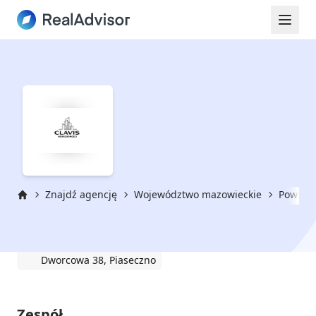
Znajdź agencję
Województwo mazowieckie
Powiat 
Strona główna
Clavis Nieruchomości
Dworcowa 38, Piaseczno
Zespół