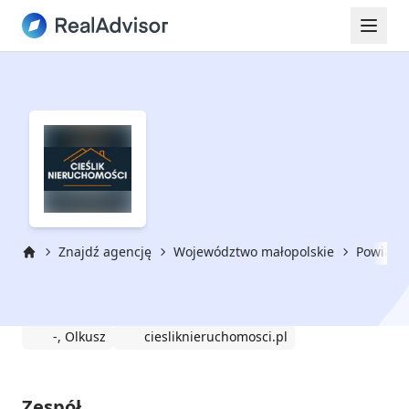
Znajdź agencję
Województwo małopolskie
Powiat o
Strona główna
Cieślik Nieruchomości
-, Olkusz
ciesliknieruchomosci.pl
Zespół