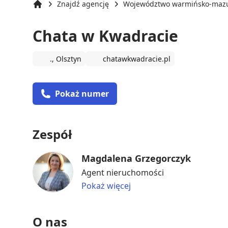
Znajdź agencję
Województwo warmińsko-mazu
Strona główna
Chata w Kwadracie
., Olsztyn
chatawkwadracie.pl
Pokaż numer
Zespół
Magdalena Grzegorczyk
Agent nieruchomości
Pokaż więcej
O nas