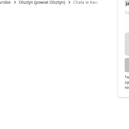
rskie
Olsztyn (powiat Olsztyn)
Chata w Kwadracie
Tw
zg
na