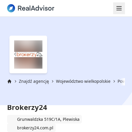
Znajdź agencję
Województwo wielkopolskie
Powiat
Strona główna
Centrum Nieruchomości
Brokerzy24
Grunwaldzka 519C/1A, Plewiska
brokerzy24.com.pl