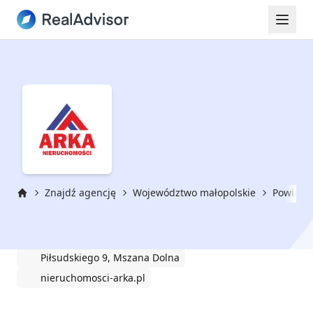
Znajdź agencję
Województwo małopolskie
Powiat l
Strona główna
Biuro Nieruchomości ARKA
Piłsudskiego 9, Mszana Dolna
nieruchomosci-arka.pl