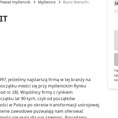
Powiat myślenicki
Myślenice
Biuro Nieruchomości RAPIT
IT
Tw
zg
7, jesteśmy najstarszą firmą w tej branży na 
na
początku mieści się przy myślenickim Rynku 
d nr 28). Wspólnicy firmy z rynkiem 
zątku lat 90-tych, czyli od początków 
ci w Polsce po okresie transformacji ustrojowej. 
czenie zawodowe pozwalają nam oferować 
ości nie mają dla nas tajemnic. Posiadamy 