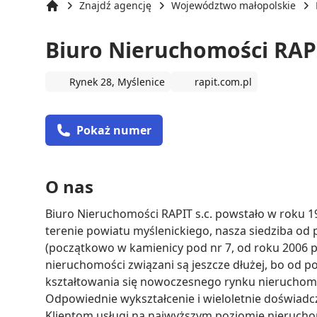
Znajdź agencję
Województwo małopolskie
Strona główna
Biuro Nieruchomości RAP
Rynek 28, Myślenice
rapit.com.pl
Pokaż numer
O nas
Biuro Nieruchomości RAPIT s.c. powstało w roku 199
terenie powiatu myślenickiego, nasza siedziba od 
(początkowo w kamienicy pod nr 7, od roku 2006 po
nieruchomości związani są jeszcze dłużej, bo od poc
kształtowania się nowoczesnego rynku nieruchomoś
Odpowiednie wykształcenie i wieloletnie doświad
Klientom usługi na najwyższym poziomie nieruchom