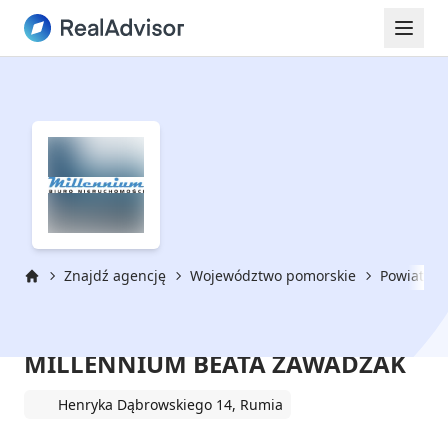
Znajdź agencję
Województwo pomorskie
Powiat we
Strona główna
BIURO NIERUCHOMOŚCI
MILLENNIUM BEATA ZAWADZAK
Henryka Dąbrowskiego 14, Rumia