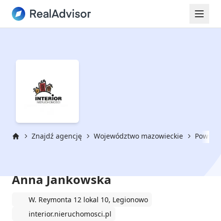
Znajdź agencję
Województwo mazowieckie
Powiat 
Strona główna
Biuro Nieruchomości INTERIOR
Anna Jankowska
W. Reymonta 12 lokal 10, Legionowo
interior.nieruchomosci.pl