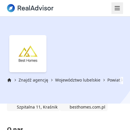
Znajdź agencję
Województwo lubelskie
Powiat kraś
Strona główna
Best Homes Wioleta Kamińska
Szpitalna 11, Kraśnik
besthomes.com.pl
O nas