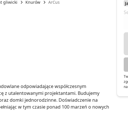
t gliwicki
Knurów
ArCus
Tw
zg
budowlane odpowiadające współczesnym 
na
ę z utalentowanymi projektantami. Budujemy 
oraz domki jednorodzinne. Doświadczenie na 
łniając w tym czasie ponad 100 marzeń o nowych 