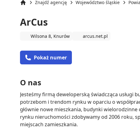
Znajdź agencję
Województwo śląskie
Powia
Strona główna
ArCus
Wilsona 8, Knurów
arcus.net.pl
Pokaż numer
O nas
Jesteśmy firmą deweloperską świadcząca usługi 
potrzebom i trendom rynku w oparciu o współprac
głównie nowe mieszkania, budynki wielorodzinne 
rynku nieruchomości zdobywamy od 2006 roku, spe
miejscach zamieszkania.