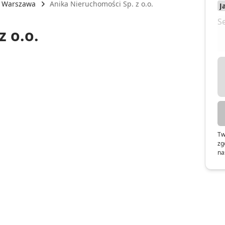
Warszawa
Anika Nieruchomości Sp. z o.o.
z o.o.
Tw
zg
na