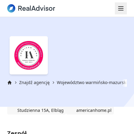
Znajdź agencję
Województwo warmińsko-mazurskie
Strona główna
American Home Łukasz Szulc
Studzienna 15A, Elbląg
americanhome.pl
Zespół