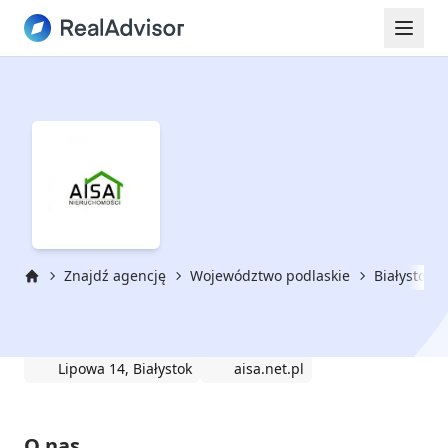
Znajdź agencję
Województwo podlaskie
Białystok
Strona główna
AISA Nieruchomości s.c.
Lipowa 14, Białystok
aisa.net.pl
O nas