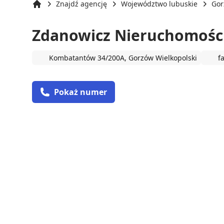
Znajdź agencję
Województwo lubuskie
Gor
Strona główna
Zdanowicz Nieruchomośc
Kombatantów 34/200A, Gorzów Wielkopolski
f
Pokaż numer