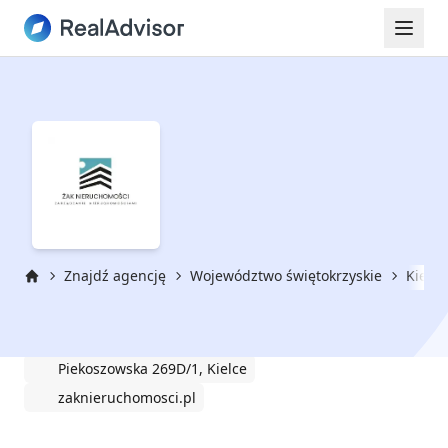
Znajdź agencję
Województwo świętokrzyskie
Kielce
Strona główna
ŻAK nieruchomości Natalia Żak
Piekoszowska 269D/1, Kielce
zaknieruchomosci.pl