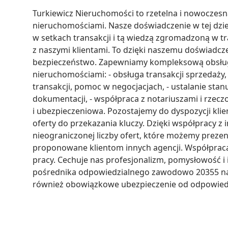
Turkiewicz Nieruchomości to rzetelna i nowoczesn
nieruchomościami. Nasze doświadczenie w tej dzied
w setkach transakcji i tą wiedzą zgromadzoną w trak
z naszymi klientami. To dzięki naszemu doświadcze
bezpieczeństwo. Zapewniamy kompleksową obsługę
nieruchomościami: - obsługa transakcji sprzedaży, 
transakcji, pomoc w negocjacjach, - ustalanie st
dokumentacji, - współpraca z notariuszami i rzecz
i ubezpieczeniowa. Pozostajemy do dyspozycji klie
oferty do przekazania kluczy. Dzięki współpracy 
nieograniczonej liczby ofert, które możemy prezen
proponowane klientom innych agencji. Współpraca t
pracy. Cechuje nas profesjonalizm, pomysłowość i i
pośrednika odpowiedzialnego zawodowo 20355 nada
również obowiązkowe ubezpieczenie od odpowiedzi