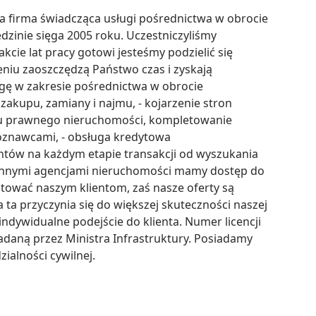
a firma świadcząca usługi pośrednictwa w obrocie 
zinie sięga 2005 roku. Uczestniczyliśmy 
cie lat pracy gotowi jesteśmy podzielić się 
niu zaoszczędzą Państwo czas i zyskają 
 w zakresie pośrednictwa w obrocie 
zakupu, zamiany i najmu, - kojarzenie stron 
anu prawnego nieruchomości, kompletowanie 
oznawcami, - obsługa kredytowa 
ntów na każdym etapie transakcji od wyszukania 
z innymi agencjami nieruchomości mamy dostęp do 
tować naszym klientom, zaś nasze oferty są 
a przyczynia się do większej skuteczności naszej 
ndywidualne podejście do klienta. Numer licencji 
ną przez Ministra Infrastruktury. Posiadamy 
alności cywilnej.