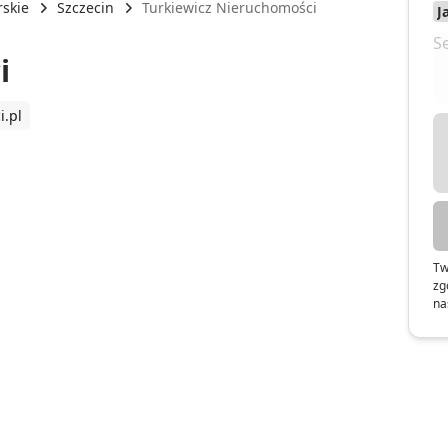
skie
Szczecin
Turkiewicz Nieruchomości
i
i.pl
Tw
zg
na