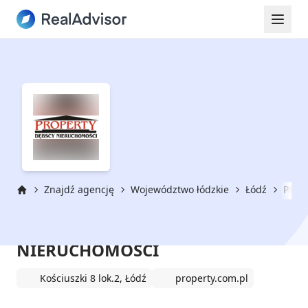
Znajdź agencję
Województwo łódzkie
Łódź
PROP
Strona główna
PROPERTY DĘBSCY
NIERUCHOMOŚCI
Kościuszki 8 lok.2, Łódź
property.com.pl