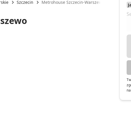
skie
Szczecin
Metrohouse Szczecin-Warszewo
rszewo
Tw
zg
na