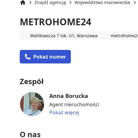
Znajdź agencję
Województwo mazowieckie
Strona główna
METROHOME24
Wańkowicza 7 lok. U1, Warszawa
metrohome24
Pokaż numer
Zespół
Anna Borucka
Agent nieruchomości
Pokaż więcej
O nas