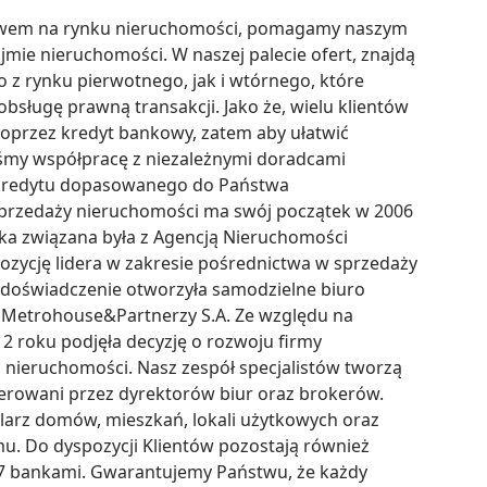
ctwem na rynku nieruchomości, pomagamy naszym 
mie nieruchomości. W naszej palecie ofert, znajdą 
z rynku pierwotnego, jak i wtórnego, które 
sługę prawną transakcji. Jako że, wielu klientów 
oprzez kredyt bankowy, zatem aby ułatwić 
śmy współpracę z niezależnymi doradcami 
 kredytu dopasowanego do Państwa 
przedaży nieruchomości ma swój początek w 2006 
ka związana była z Agencją Nieruchomości 
ozycję lidera w zakresie pośrednictwa w sprzedaży 
doświadczenie otworzyła samodzielne biuro 
 Metrohouse&Partnerzy S.A. Ze względu na 
2 roku podjęła decyzję o rozwoju firmy 
nieruchomości. Nasz zespół specjalistów tworzą 
kierowani przez dyrektorów biur oraz brokerów. 
larz domów, mieszkań, lokali użytkowych oraz 
. Do dyspozycji Klientów pozostają również 
27 bankami. Gwarantujemy Państwu, że każdy 