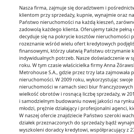
Nasza firma, zajmuje się doradztwem i pośredni
klientom przy sprzedaży, kupnie, wynajmie oraz naj
Państwo nieruchomości na każdą kieszeń, zarówno 
zadowolą każdego klienta. Oferujemy także pełną ob
decyduje się na pokrycie kosztów nieruchomości p
rozeznanie wśród wielu ofert kredytowych podjęli
finansowymi, którzy ułatwią Państwu otrzymanie
indywidualnych potrzeb. Nasze doświadczenie w s
roku. W tym czasie właścicielka firmy Anna Żóraws
Metrohouse S.A., gdzie przez trzy lata zajmowała p
nieruchomości. W 2009 roku, wykorzystując swoje 
nieruchomości w ramach sieci biur franczyzowych
wielkość obrotów i rosnącą liczbę sprzedaży, w 201
i samodzielnym budowaniu nowej jakości na rynku 
młodzi, prężnie działający i profesjonalni agenci, 
W naszej ofercie znajdziecie Państwo szeroki wach
działek przeznaczonych do sprzedaży bądź wynajmu
wyszkoleni doradcy kredytowi, współpracujący z 