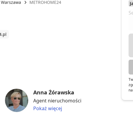
Warszawa
METROHOME24
.pl
Tw
zg
na
Anna Żórawska
Agent nieruchomości
Pokaż więcej