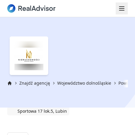
Znajdź agencję
Województwo dolnośląskie
Powiat l
Strona główna
Marzena Nowak Nieruchomości
Sportowa 17 lok.5, Lubin