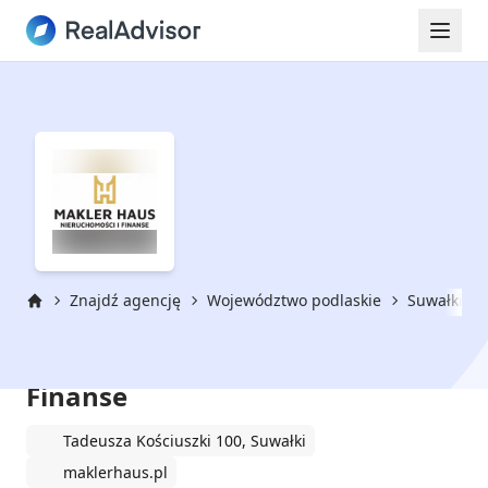
Znajdź agencję
Województwo podlaskie
Suwałki (p
Strona główna
Makler Haus Nieruchomości i
Finanse
Tadeusza Kościuszki 100, Suwałki
maklerhaus.pl