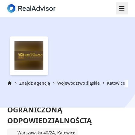
Znajdź agencję
Województwo śląskie
Katowice
L
Strona główna
LBD888 INVEST SPÓŁKA Z
OGRANICZONĄ
ODPOWIEDZIALNOŚCIĄ
Warszawska 40/2A, Katowice