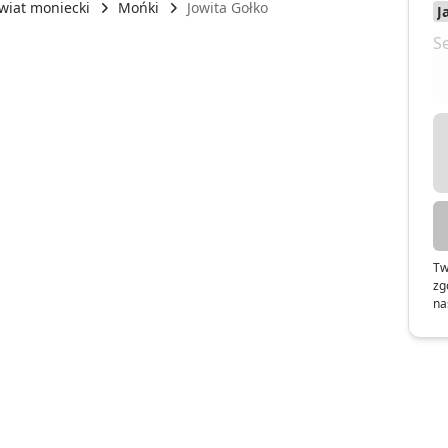
wiat moniecki
Mońki
Jowita Gołko
Tw
zg
na