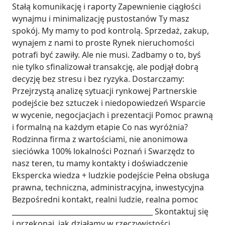
Stałą komunikację i raporty Zapewnienie ciągłości 
wynajmu i minimalizację pustostanów Ty masz 
spokój. My mamy to pod kontrolą. Sprzedaż, zakup, 
wynajem z nami to proste Rynek nieruchomości 
potrafi być zawiły. Ale nie musi. Zadbamy o to, byś 
nie tylko sfinalizował transakcję, ale podjął dobrą 
decyzję bez stresu i bez ryzyka. Dostarczamy: 
Przejrzystą analizę sytuacji rynkowej Partnerskie 
podejście bez sztuczek i niedopowiedzeń Wsparcie 
w wycenie, negocjacjach i prezentacji Pomoc prawną 
i formalną na każdym etapie Co nas wyróżnia? 
Rodzinna firma z wartościami, nie anonimowa 
sieciówka 100% lokalności Poznań i Swarzędz to 
nasz teren, tu mamy kontakty i doświadczenie 
Ekspercka wiedza + ludzkie podejście Pełna obsługa 
prawna, techniczna, administracyjna, inwestycyjna 
Bezpośredni kontakt, realni ludzie, realna pomoc 
________________________________________ Skontaktuj się 
i przekonaj, jak działamy w rzeczywistości. 