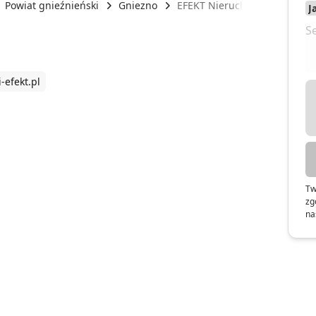
Powiat gnieźnieński
Gniezno
EFEKT Nieruchomości
-efekt.pl
Tw
zg
na