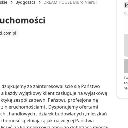
skie
Bydgoszcz
DREAM HOUSE Biuro Nieruchomości
ruchomości
i.com.pl
Tw
zg
 dziękujemy że zainteresowaliście się Państwo 
na
, a każdy wyjątkowy klient zasługuje na wyjątkową 
ktyką zespół zapewni Państwu profesjonalną 
 z nieruchomościami . Dysponujemy ofertami 
ch , handlowych , działek budowlanych ,mieszkań 
uchomość spełniającą jak najwięcej Państwa 
liczyć na kompleksową obsługę dotyczącą między 