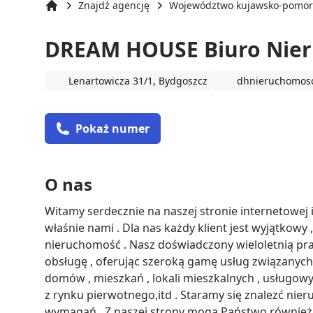
Znajdź agencję
Województwo kujawsko-pomor
Strona główna
DREAM HOUSE Biuro Nie
Lenartowicza 31/1, Bydgoszcz
dhnieruchomosc
Pokaż numer
O nas
Witamy serdecznie na naszej stronie internetowej i
właśnie nami . Dla nas każdy klient jest wyjątkowy 
nieruchomość . Nasz doświadczony wieloletnią pra
obsługę , oferując szeroką gamę usług związanych
domów , mieszkań , lokali mieszkalnych , usługowy
z rynku pierwotnego,itd . Staramy się znalezć nier
wymagań . Z naszej strony mogą Państwo również 