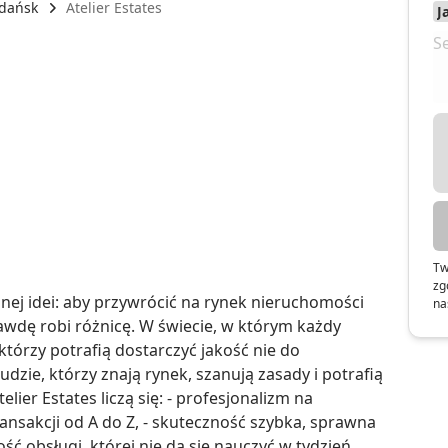
dańsk
Atelier Estates
Tw
zg
ednej idei: aby przywrócić na rynek nieruchomości 
na
awdę robi różnicę. W świecie, w którym każdy 
órzy potrafią dostarczyć jakość nie do 
udzie, którzy znają rynek, szanują zasady i potrafią 
ier Estates liczą się: - profesjonalizm na 
nsakcji od A do Z, - skuteczność szybka, sprawna 
ść obsługi, której nie da się nauczyć w tydzień. 