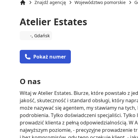
Znajdź agencję
Województwo pomorskie
G
Strona główna
Atelier Estates
-, Gdańsk
Pokaż numer
O nas
Witaj w Atelier Estates. Biurze, które powstało z j
jakość, skuteczność i standard obsługi, który napr
może nazywać się agentem, my stawiamy na tych, kt
podrobienia. Tylko doświadczeni specjaliści. Tylko l
prowadzić klienta z pełną odpowiedzialnością. W Atel
najwyższym poziomie, - precyzyjne prowadzenie tra
i bez kompromisów, gdy tego oczekuje klient, - jako