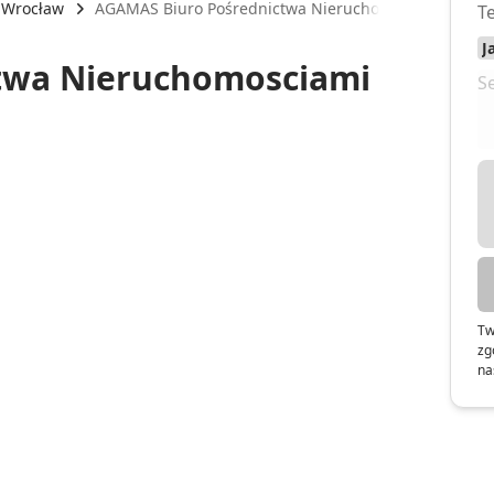
Wrocław
AGAMAS Biuro Pośrednictwa Nieruchomosciami Małgo
twa Nieruchomosciami
Tw
zg
na